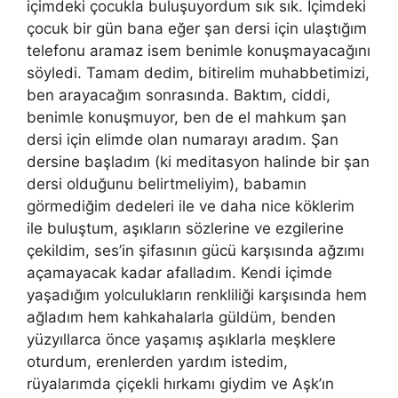
içimdeki çocukla buluşuyordum sık sık. İçimdeki
çocuk bir gün bana eğer şan dersi için ulaştığım
telefonu aramaz isem benimle konuşmayacağını
söyledi. Tamam dedim, bitirelim muhabbetimizi,
ben arayacağım sonrasında. Baktım, ciddi,
benimle konuşmuyor, ben de el mahkum şan
dersi için elimde olan numarayı aradım. Şan
dersine başladım (ki meditasyon halinde bir şan
dersi olduğunu belirtmeliyim), babamın
görmediğim dedeleri ile ve daha nice köklerim
ile buluştum, aşıkların sözlerine ve ezgilerine
çekildim, ses’in şifasının gücü karşısında ağzımı
açamayacak kadar afalladım. Kendi içimde
yaşadığım yolculukların renkliliği karşısında hem
ağladım hem kahkahalarla güldüm, benden
yüzyıllarca önce yaşamış aşıklarla meşklere
oturdum, erenlerden yardım istedim,
rüyalarımda çiçekli hırkamı giydim ve Aşk’ın