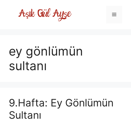
Skip
to
Menu
content
ey gönlümün
sultanı
9.Hafta: Ey Gönlümün
Sultanı