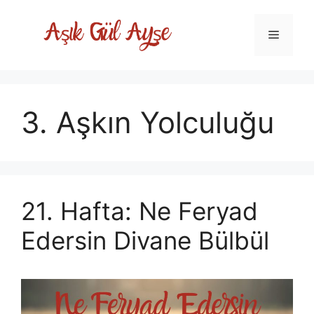
Skip
to
Menu
content
3. Aşkın Yolculuğu
21. Hafta: Ne Feryad
Edersin Divane Bülbül