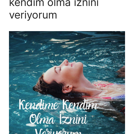
kendim olma iznini
veriyorum