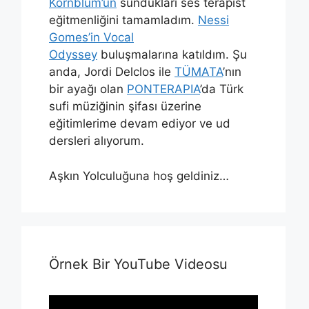
Kornblum’un
sundukları ses terapist
eğitmenliğini tamamladım.
Nessi
Gomes’in Vocal
Odyssey
buluşmalarına katıldım. Şu
anda, Jordi Delclos ile
TÜMATA
’nın
bir ayağı olan
PONTERAPIA
’da Türk
sufi müziğinin şifası üzerine
eğitimlerime devam ediyor ve ud
dersleri alıyorum.
Aşkın Yolculuğuna hoş geldiniz…
Örnek Bir YouTube Videosu
Video