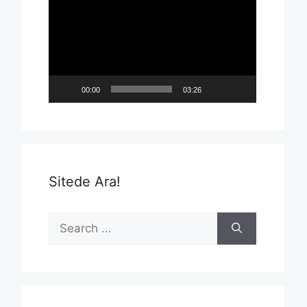
Player
00:00
03:26
Sitede Ara!
Search
for: