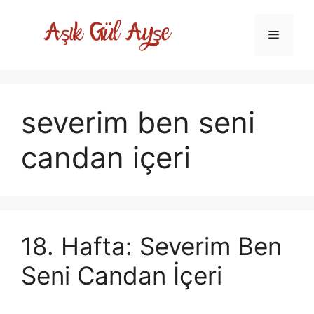
Skip
to
Menu
content
severim ben seni
candan içeri
18. Hafta: Severim Ben
Seni Candan İçeri