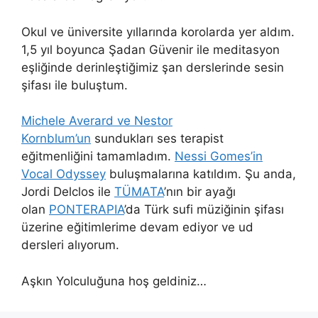
Okul ve üniversite yıllarında korolarda yer aldım.
1,5 yıl boyunca Şadan Güvenir ile meditasyon
eşliğinde derinleştiğimiz şan derslerinde sesin
şifası ile buluştum.
Michele Averard ve Nestor
Kornblum’un
sundukları ses terapist
eğitmenliğini tamamladım.
Nessi Gomes’in
Vocal Odyssey
buluşmalarına katıldım. Şu anda,
Jordi Delclos ile
TÜMATA
’nın bir ayağı
olan
PONTERAPIA
’da Türk sufi müziğinin şifası
üzerine eğitimlerime devam ediyor ve ud
dersleri alıyorum.
Aşkın Yolculuğuna hoş geldiniz…