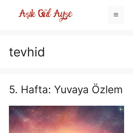
Skip
to
Menu
content
tevhid
5. Hafta: Yuvaya Özlem