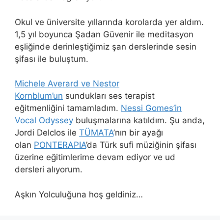
Okul ve üniversite yıllarında korolarda yer aldım.
1,5 yıl boyunca Şadan Güvenir ile meditasyon
eşliğinde derinleştiğimiz şan derslerinde sesin
şifası ile buluştum.
Michele Averard ve Nestor
Kornblum’un
sundukları ses terapist
eğitmenliğini tamamladım.
Nessi Gomes’in
Vocal Odyssey
buluşmalarına katıldım. Şu anda,
Jordi Delclos ile
TÜMATA
’nın bir ayağı
olan
PONTERAPIA
’da Türk sufi müziğinin şifası
üzerine eğitimlerime devam ediyor ve ud
dersleri alıyorum.
Aşkın Yolculuğuna hoş geldiniz…