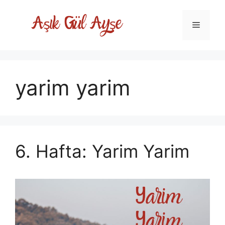
Skip
to
Menu
content
yarim yarim
6. Hafta: Yarim Yarim