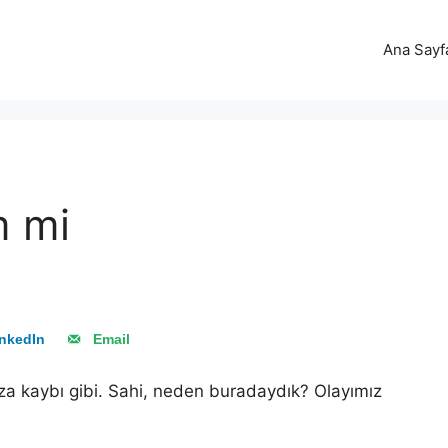
Ana Sayf
m mi
nkedIn
Email
ıza kaybı gibi. Sahi, neden buradaydık? Olayımız