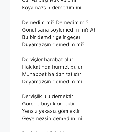
Can-u başı Hak yoluna
Koyamazsın demedim mi
Demedim mi? Demedim mi?
Gönül sana söylemedim mi? Ah
Bu bir demdir gelir geçer
Duyamazsın demedim mi?
Dervişler harabat olur
Hak katında hürmet bulur
Muhabbet baldan tatlıdır
Doyamazsın demedim mi
Dervişlik ulu dernektir
Görene büyük örnektir
Yensiz yakasız gömlektir
Geyemezsin demedim mi