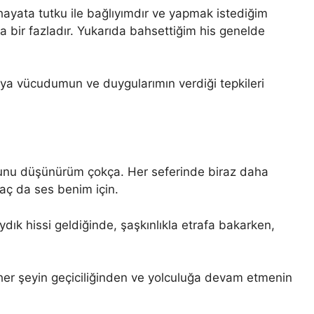
ayata tutku ile bağlıyımdır ve yapmak istediğim
 bir fazladır. Yukarıda bahsettiğim his genelde
uya vücudumun ve duygularımın verdiği tepkileri
unu düşünürüm çokça. Her seferinde biraz daha
aç da ses benim için.
ık hissi geldiğinde, şaşkınlıkla etrafa bakarken,
 her şeyin geçiciliğinden ve yolculuğa devam etmenin