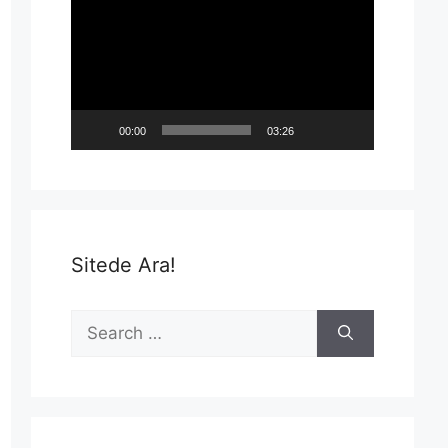
Player
00:00
03:26
Sitede Ara!
Search
for: