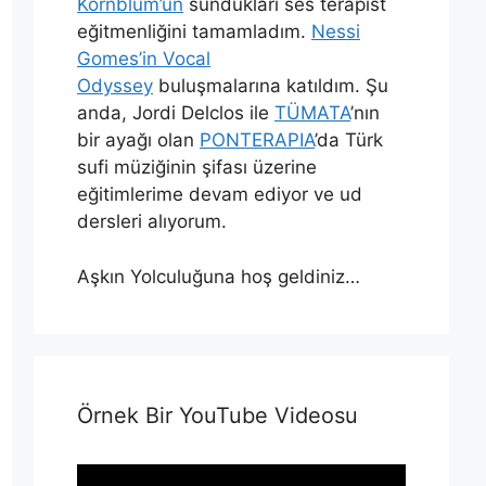
Kornblum’un
sundukları ses terapist
eğitmenliğini tamamladım.
Nessi
Gomes’in Vocal
Odyssey
buluşmalarına katıldım. Şu
anda, Jordi Delclos ile
TÜMATA
’nın
bir ayağı olan
PONTERAPIA
’da Türk
sufi müziğinin şifası üzerine
eğitimlerime devam ediyor ve ud
dersleri alıyorum.
Aşkın Yolculuğuna hoş geldiniz…
Örnek Bir YouTube Videosu
Video